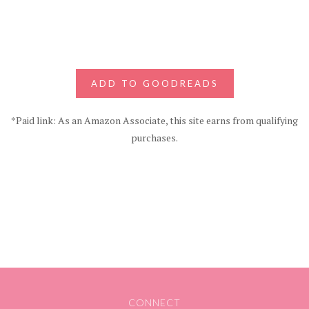
ADD TO GOODREADS
*Paid link: As an Amazon Associate, this site earns from qualifying
purchases.
CONNECT