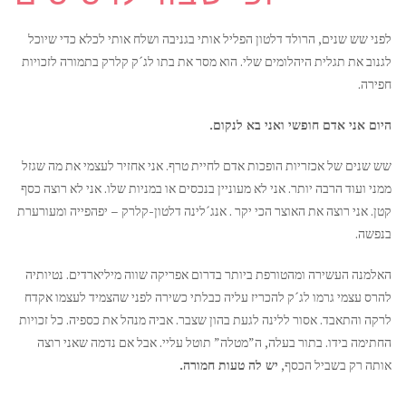
לפני שש שנים, הרולד דלטון הפליל אותי בגניבה ושלח אותי לכלא כדי שיוכל
לגנוב את תגלית היהלומים שלי. הוא מסר את בתו לג´ק קלרק בתמורה לזכויות
חפירה.
היום אני אדם חופשי ואני בא לנקום.
שש שנים של אכזריות הופכות אדם לחיית טרף. אני אחזיר לעצמי את מה שגזל
ממני ועוד הרבה יותר. אני לא מעוניין בנכסים או במניות שלו. אני לא רוצה כסף
קטן. אני רוצה את האוצר הכי יקר . אנג´לינה דלטון-קלרק – יפהפייה ומעורערת
בנפשה.
האלמנה העשירה ומהטורפת ביותר בדרום אפריקה שווה מיליארדים. נטיותיה
להרס עצמי גרמו לג´ק להכריז עליה כבלתי כשירה לפני שהצמיד לעצמו אקדח
לרקה והתאבד. אסור ללינה לגעת בהון שצבר. אביה מנהל את כספיה. כל זכויות
החתימה בידו. בתור בעלה, ה”מטלה” תוטל עליי. אבל אם נדמה שאני רוצה
אותה רק בשביל הכסף,
יש לה טעות חמורה.