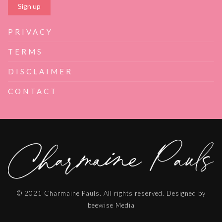
PRIVACY
TERMS
DISCLAIMER
CONTACT
© 2021 Charmaine Pauls. All rights reserved. Designed by
beewise Media