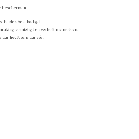
te beschermen.
s. Beiden beschadigd.
anraking vernietigt en verheft me meteen.
aar heeft er maar één.