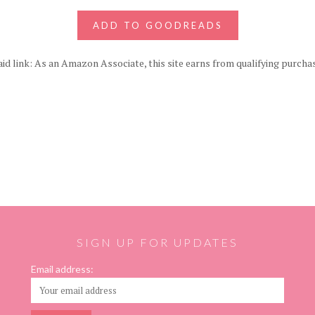
ADD TO GOODREADS
id link: As an Amazon Associate, this site earns from qualifying purcha
SIGN UP FOR UPDATES
Email address: