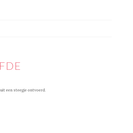
EFDE
it een steegje ontvoerd.