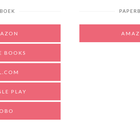
-BOEK
PAPER
AZON
AMA
E BOOKS
L.COM
LE PLAY
OBO