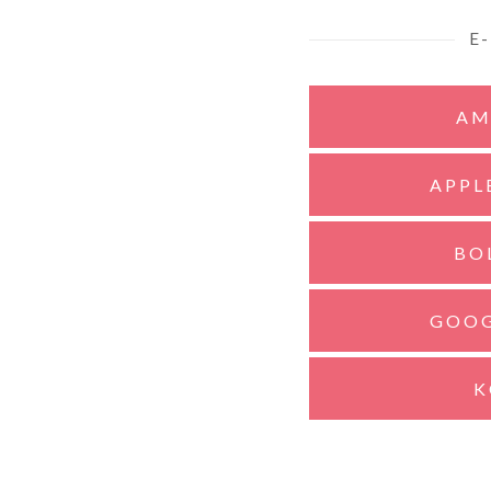
E
AM
APPL
BO
GOOG
K