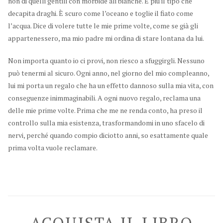
non di quelli gentili con morbide ali bianche. È più il tipo che
decapita draghi. È scuro come l’oceano e toglie il fiato come
l’acqua. Dice di volere tutte le mie prime volte, come se già gli
appartenessero, ma mio padre mi ordina di stare lontana da lui.
Non importa quanto io ci provi, non riesco a sfuggirgli. Nessuno
può tenermi al sicuro. Ogni anno, nel giorno del mio compleanno,
lui mi porta un regalo che ha un effetto dannoso sulla mia vita, con
conseguenze inimmaginabili. A ogni nuovo regalo, reclama una
delle mie prime volte. Prima che me ne renda conto, ha preso il
controllo sulla mia esistenza, trasformandomi in uno sfacelo di
nervi, perché quando compio diciotto anni, so esattamente quale
prima volta vuole reclamare.
ACQUISTA IL LIBRO