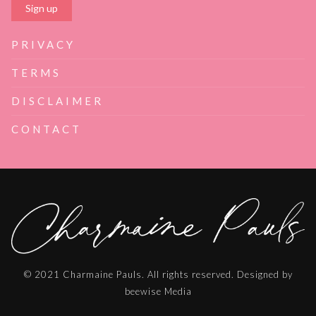
PRIVACY
TERMS
DISCLAIMER
CONTACT
© 2021 Charmaine Pauls. All rights reserved. Designed by
beewise Media