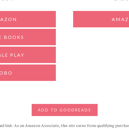
AZON
AMA
E BOOKS
LE PLAY
OBO
ADD TO GOODREADS
id link: As an Amazon Associate, this site earns from qualifying purcha