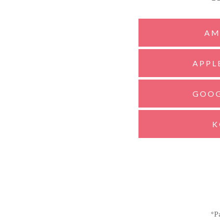
AM
APPL
GOOG
K
*Pa