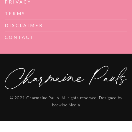
PRIVACY
TERMS
DISCLAIMER
CONTACT
© 2021 Charmaine Pauls. All rights reserved. Designed by
beewise Media